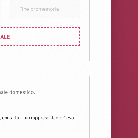
sui
Fine promemoria
prodotti
MALE
male domestico.
, contatta il tuo rappresentante Ceva.