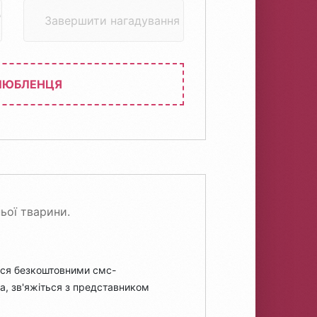
про
*
Завершити нагадування
препарат
ЛЮБЛЕНЦЯ
ьої тварини.
ися безкоштовними смс-
а, зв'яжіться з представником