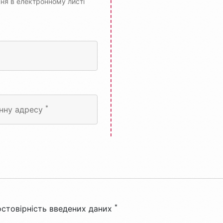
ня в електронному листі
*
онну адресу
*
стовірність введених даних