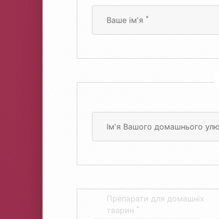
*
Ваше ім'я
Ім'я Вашого домашнього ул
Препарати для домашніх
*
тварин